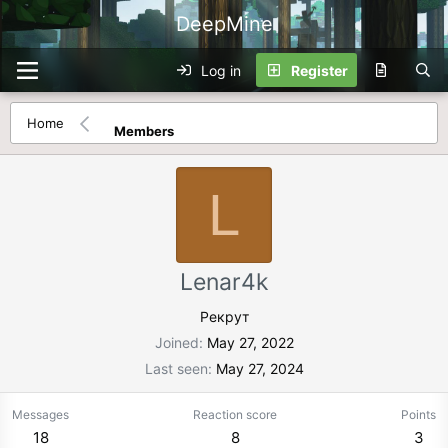
DeepMine
Log in
Register
Home
Members
L
Lenar4k
Рекрут
Joined
May 27, 2022
Last seen
May 27, 2024
Messages
Reaction score
Points
18
8
3