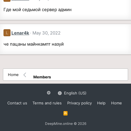
Где мой седьмой сервер админ
Lenar4k
May 30, 2022
L
че пацаны майнкампт назуй
Home
Members
English (US)
Contact us
Terms and rules
Privacy policy
Help
Home
R
S
S
DeepMine.online © 2026