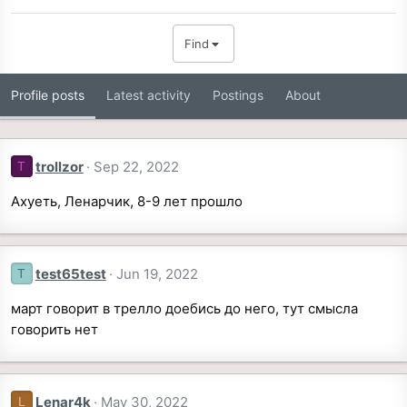
Find
Profile posts
Latest activity
Postings
About
trollzor
Sep 22, 2022
T
Ахуеть, Ленарчик, 8-9 лет прошло
test65test
Jun 19, 2022
T
март говорит в трелло доебись до него, тут смысла
говорить нет
Lenar4k
May 30, 2022
L