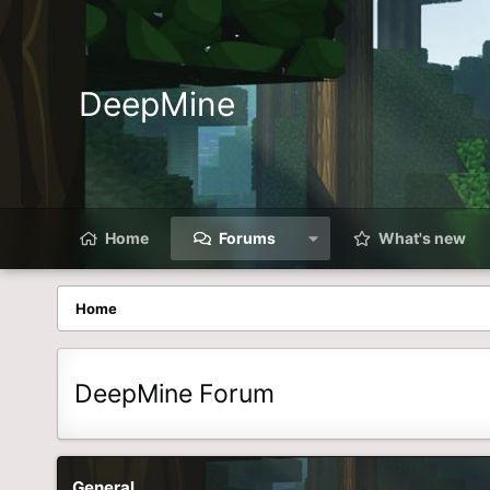
DeepMine
Home
Forums
What's new
Home
DeepMine Forum
General