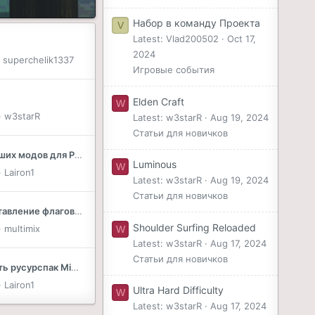
Набор в команду Проекта
V
Latest: Vlad200502
Oct 17,
2024
superchelik1337
Игровые события
Elden Craft
W
w3starR
Latest: w3starR
Aug 19, 2024
Статьи для новичков
10 самых лучших модов для PVP на сервере в Minecraft
Luminous
W
Lairon1
Latest: w3starR
Aug 19, 2024
Статьи для новичков
Права на выставление флагов в регионе
Shoulder Surfing Reloaded
multimix
W
Latest: w3starR
Aug 17, 2024
Статьи для новичков
Как установить русурспак Minecraft
Lairon1
Ultra Hard Difficulty
W
Latest: w3starR
Aug 17, 2024