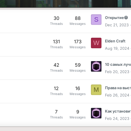
30
88
Открытие😄
S
Threads
Messages
Dec 21, 2023
131
173
Elden Craft
W
Threads
Messages
Aug 19, 2024
42
59
Threads
Messages
Feb 20, 2023
12
16
M
Threads
Messages
Feb 26, 2024
7
9
Threads
Messages
Feb 24, 2023