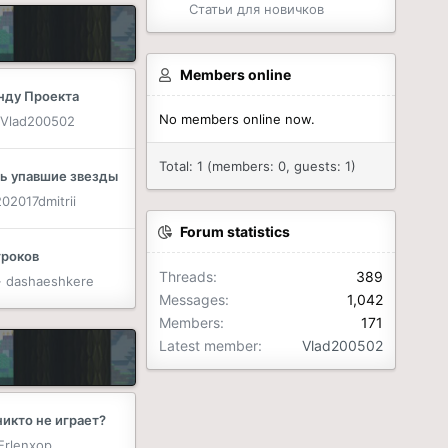
Статьи для новичков
Members online
нду Проекта
No members online now.
Vlad200502
Total: 1 (members: 0, guests: 1)
ть упавшие звезды
202017dmitrii
Forum statistics
гроков
Threads
389
dashaeshkere
Messages
1,042
Members
171
Latest member
Vlad200502
икто не играет?
Erlenxop