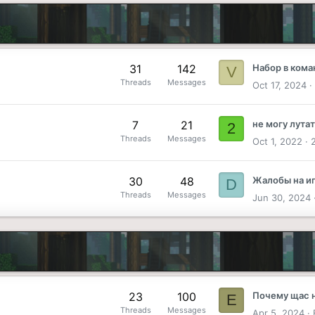
31
142
Набор в кома
V
Threads
Messages
Oct 17, 2024
7
21
не могу лута
2
Threads
Messages
Oct 1, 2022
30
48
Жалобы на и
D
Threads
Messages
Jun 30, 2024
23
100
Почему щас н
E
Threads
Messages
Apr 5, 2024