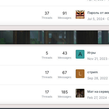
37
91
Пароль от ак
Threads
Messages
Jul 5, 2024
5
43
Игры
A
Threads
Messages
Nov 21, 2023
17
67
стриm
L
Threads
Messages
Sep 28, 2022
17
185
Мат на серве
Threads
Messages
Feb 27, 2024