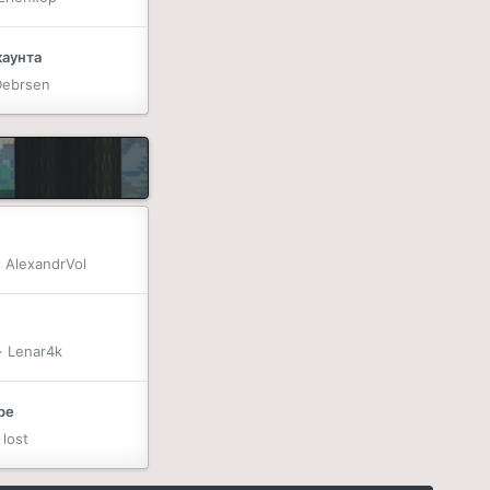
каунта
Debrsen
AlexandrVol
Lenar4k
ре
lost