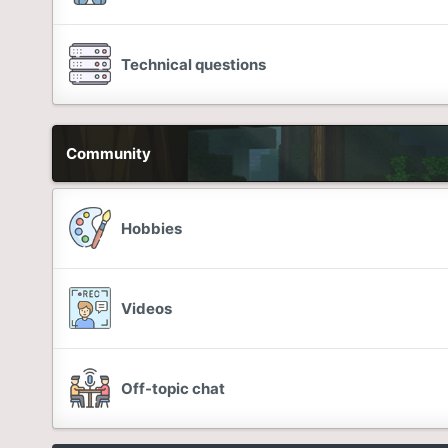
Technical questions
Community
Hobbies
Videos
Off-topic chat