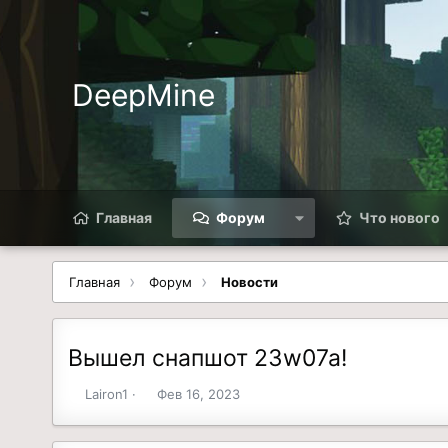
DeepMine
Главная
Форум
Что нового
Главная
Форум
Новости
Вышел снапшот 23w07a!
А
Д
Lairon1
Фев 16, 2023
в
а
т
т