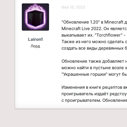
о
а
Фев 16, 2023
р
н
т
а
"Обновление 1.20" в Minecraft
е
ч
м
а
Minecraft Live 2022. Он являе
ы
л
выкапывает их. "Torchflower"
Lairon1
а
Также из него можно сделать 
Лорд
создать все виды деревянных 
Обновление также добавляет н
можно найти в пустыне возле 
"Украшенные горшки" могут бы
Изменения в книге рецептов в
проигрыватель издаёт редстоун
с проигрывателем. Обновление