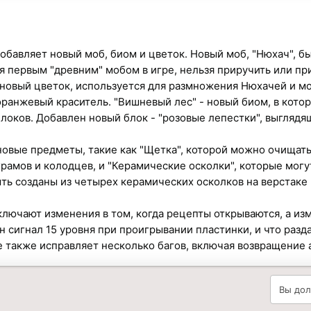
 добавляет новый моб, биом и цветок. Новый моб, "Нюхач", 
тся первым "древним" мобом в игре, нельзя приручить или пр
 - новый цветок, используется для размножения Нюхачей и м
оранжевый краситель. "Вишневый лес" - новый биом, в кот
блоков. Добавлен новый блок - "розовые лепестки", выгляд
овые предметы, такие как "Щетка", которой можно очищать
храмов и колодцев, и "Керамические осколки", которые могу
ть созданы из четырех керамических осколков на верстаке
ключают изменения в том, когда рецепты открываются, а из
 сигнал 15 уровня при проигрывании пластинки, и что разд
 также исправляет несколько багов, включая возвращение 
Вы дол