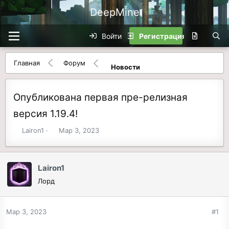
DeepMine
Войти
Регистрация
Главная
Форум
Новости
Опубликована первая пре-релизная
версия 1.19.4!
А
Д
Lairon1
Мар 3, 2023
в
а
т
т
о
а
Lairon1
р
н
Лорд
т
а
е
ч
м
а
Мар 3, 2023
#1
ы
л